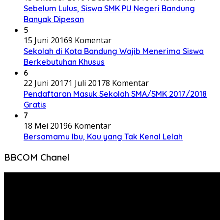
Sebelum Lulus, Siswa SMK PU Negeri Bandung
Banyak Dipesan
5
15 Juni 2016
9 Komentar
Sekolah di Kota Bandung Wajib Menerima Siswa
Berkebutuhan Khusus
6
22 Juni 2017
1 Juli 2017
8 Komentar
Pendaftaran Masuk Sekolah SMA/SMK 2017/2018
Gratis
7
18 Mei 2019
6 Komentar
Bersamamu Ibu, Kau yang Tak Kenal Lelah
BBCOM Chanel