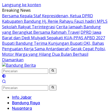
Langsung ke konten
Breaking News
Bersama Kepala Staf Kepresidenan, Ketua DPRD
Kabupaten Bandung Hj. Renie Rahayu Fauzi hadiri MPLS
Sekolah Rakyat Terintegrasi
Cerita Jamaah Bandung
yang Berangkat Bersama Rahmah Travel
DPRD Jawa
Barat dan Dedi Mulyadi Sepakati KUA-PPAS APBD 2027
Bupati Bandung Terima Kunjungan Bupati OKI, Bahas
Penguatan Kerja Sama Antardaerah
Gerak Cepat Polisi,
Motor Warga yang Hilang Dua Bulan Berhasil
Diamankan
Info Jabar
Bandung Raya
Nusantara