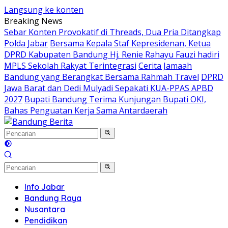
Langsung ke konten
Breaking News
Sebar Konten Provokatif di Threads, Dua Pria Ditangkap
Polda Jabar
Bersama Kepala Staf Kepresidenan, Ketua
DPRD Kabupaten Bandung Hj. Renie Rahayu Fauzi hadiri
MPLS Sekolah Rakyat Terintegrasi
Cerita Jamaah
Bandung yang Berangkat Bersama Rahmah Travel
DPRD
Jawa Barat dan Dedi Mulyadi Sepakati KUA-PPAS APBD
2027
Bupati Bandung Terima Kunjungan Bupati OKI,
Bahas Penguatan Kerja Sama Antardaerah
Info Jabar
Bandung Raya
Nusantara
Pendidikan