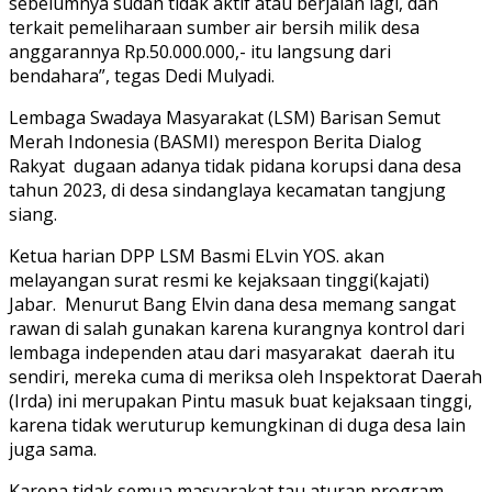
sebelumnya sudah tidak aktif atau berjalan lagi, dan
terkait pemeliharaan sumber air bersih milik desa
anggarannya Rp.50.000.000,- itu langsung dari
bendahara”, tegas Dedi Mulyadi.
Lembaga Swadaya Masyarakat (LSM) Barisan Semut
Merah Indonesia (BASMI) merespon Berita Dialog
Rakyat
dugaan adanya tidak pidana korupsi dana desa
tahun 2023, di desa sindanglaya kecamatan tangjung
siang.
Ketua harian DPP LSM Basmi ELvin YOS. akan
melayangan surat resmi ke kejaksaan tinggi(kajati)
Jabar.
Menurut Bang Elvin dana desa memang sangat
rawan di salah gunakan karena kurangnya kontrol dari
lembaga independen atau dari masyarakat
daerah itu
sendiri, mereka cuma di meriksa oleh Inspektorat Daerah
(Irda) ini merupakan Pintu masuk buat kejaksaan tinggi,
karena tidak weruturup kemungkinan di duga desa lain
juga sama.
Karena tidak semua masyarakat tau aturan program