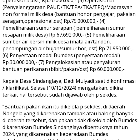
operasional,dst) Rp.20.000.000,- (3) Operasional
(Penyelenggaraan PAUD/TK/TPA/TKA/TPQ/Madrasyah
non formal milik desa (bantuan honor pengajar, pakaian
seragam,operasional,dst) Rp.75.000.000,- (4)
Pemeliharaan sumur serapan ( pemeliharaan sumur
resapan milik desa) Rp 67.692.000,- (5) Pemeliharaan
sumber air bersih milik desa (mata air/tandon,
penampungan air hujan/sumur bor, dst) Rp 71.950.000,-
(6) Penyertaan modal Bumdes (penyertaan modal)
Rp.30.000.000,- (7) Pengalokasian atau penyaluran
bantuan perikanan (bibit/pakan/dst) Rp 60.000.000,-.
Kepala Desa Sindanglaya, Dedi Mulyadi saat dikonfirmasi
/ klarifikasi, Selasa (10/12/2024) mengatakan, dikira
terkait hal tersebut sudah dijawab oleh p sekdes.
“Bantuan pakan ikan itu dikelola p sekdes, di daerah
Nangela yang dikarenakan tambak atau balong banyak
di daerah tersebut, dan pakan tidak dikelola oleh Bumdes
dikarenakan Bumdes Sindanglaya dibentuknya tahun
2024, yang dikarenakan keberadaan Bumdes