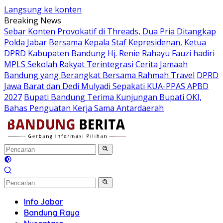
Langsung ke konten
Breaking News
Sebar Konten Provokatif di Threads, Dua Pria Ditangkap
Polda Jabar
Bersama Kepala Staf Kepresidenan, Ketua
DPRD Kabupaten Bandung Hj. Renie Rahayu Fauzi hadiri
MPLS Sekolah Rakyat Terintegrasi
Cerita Jamaah
Bandung yang Berangkat Bersama Rahmah Travel
DPRD
Jawa Barat dan Dedi Mulyadi Sepakati KUA-PPAS APBD
2027
Bupati Bandung Terima Kunjungan Bupati OKI,
Bahas Penguatan Kerja Sama Antardaerah
Info Jabar
Bandung Raya