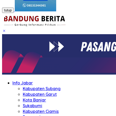
tutup
Info Jabar
Kabupaten Subang
Kabupaten Garut
Kota Banjar
Sukabumi
Kabupaten Ciamis