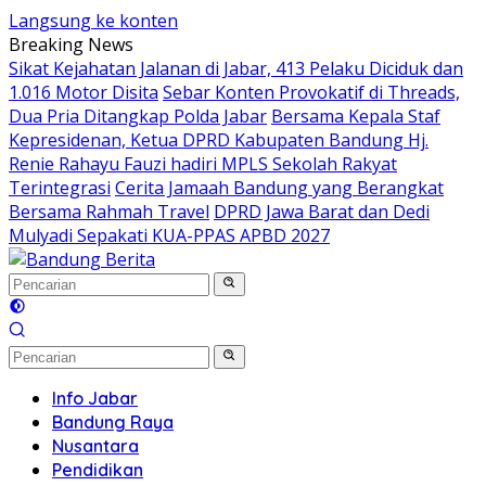
Langsung ke konten
Breaking News
Sikat Kejahatan Jalanan di Jabar, 413 Pelaku Diciduk dan
1.016 Motor Disita
Sebar Konten Provokatif di Threads,
Dua Pria Ditangkap Polda Jabar
Bersama Kepala Staf
Kepresidenan, Ketua DPRD Kabupaten Bandung Hj.
Renie Rahayu Fauzi hadiri MPLS Sekolah Rakyat
Terintegrasi
Cerita Jamaah Bandung yang Berangkat
Bersama Rahmah Travel
DPRD Jawa Barat dan Dedi
Mulyadi Sepakati KUA-PPAS APBD 2027
Info Jabar
Bandung Raya
Nusantara
Pendidikan