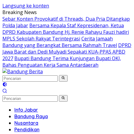
Langsung ke konten
Breaking News
Sebar Konten Provokatif di Threads, Dua Pria Ditangkap
Polda Jabar
Bersama Kepala Staf Kepresidenan, Ketua
DPRD Kabupaten Bandung Hj. Renie Rahayu Fauzi hadiri
MPLS Sekolah Rakyat Terintegrasi
Cerita Jamaah
Bandung yang Berangkat Bersama Rahmah Travel
DPRD
Jawa Barat dan Dedi Mulyadi Sepakati KUA-PPAS APBD
2027
Bupati Bandung Terima Kunjungan Bupati OKI,
Bahas Penguatan Kerja Sama Antardaerah
Info Jabar
Bandung Raya
Nusantara
Pendidikan