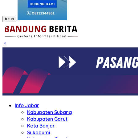
tutup
Info Jabar
Kabupaten Subang
Kabupaten Garut
Kota Banjar
Sukabumi