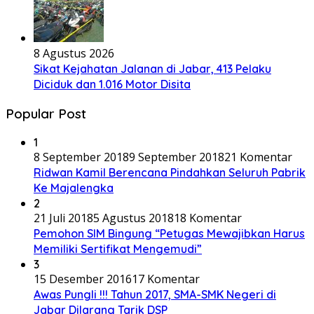
8 Agustus 2026
Sikat Kejahatan Jalanan di Jabar, 413 Pelaku
Diciduk dan 1.016 Motor Disita
Popular Post
1
8 September 2018
9 September 2018
21 Komentar
Ridwan Kamil Berencana Pindahkan Seluruh Pabrik
Ke Majalengka
2
21 Juli 2018
5 Agustus 2018
18 Komentar
Pemohon SIM Bingung “Petugas Mewajibkan Harus
Memiliki Sertifikat Mengemudi”
3
15 Desember 2016
17 Komentar
Awas Pungli !!! Tahun 2017, SMA-SMK Negeri di
Jabar Dilarang Tarik DSP