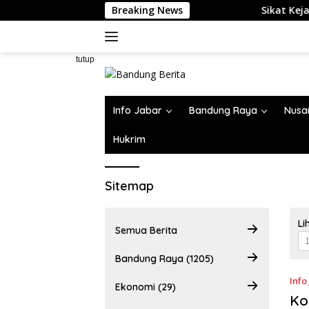
Langsung
Breaking News
Sikat Kejahatan Jal
ke
konten
tutup
Info Jabar
Bandung Raya
Nusa
Hukrim
Sitemap
Li
Semua Berita
Bandung Raya (1205)
Info
Ekonomi (29)
Ko