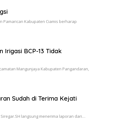
gsi
an Pamarican Kabupaten Ciamis berharap
 Irigasi BCP-13 Tidak
camatan Mangunjaya Kabupaten Pangandaran,
n Sudah di Terima Kejati
t Siregar.SH langsung menerima laporan dari…