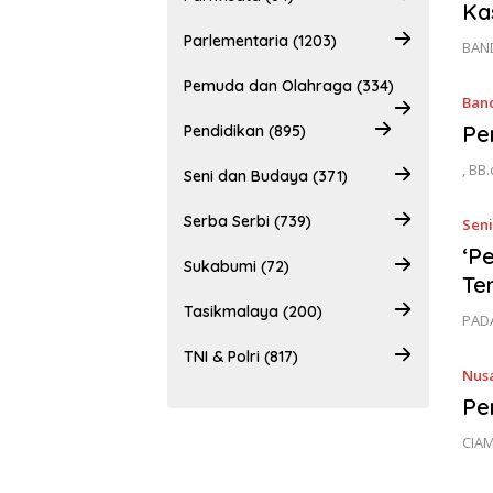
Ka
Parlementaria (1203)
BAND
Pemuda dan Olahraga (334)
Ban
Pe
Pendidikan (895)
, BB
Seni dan Budaya (371)
Serba Serbi (739)
Sen
‘P
Sukabumi (72)
Te
Tasikmalaya (200)
PADA
TNI & Polri (817)
Nus
Pe
CIAM