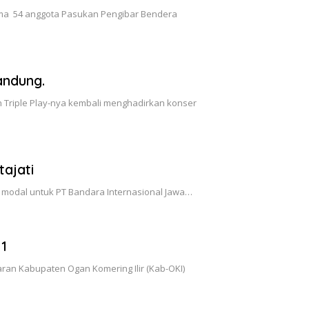
rima 54 anggota Pasukan Pengibar Bendera
andung.
Triple Play-nya kembali menghadirkan konser
ajati
modal untuk PT Bandara Internasional Jawa…
1
n Kabupaten Ogan Komering Ilir (Kab-OKI)