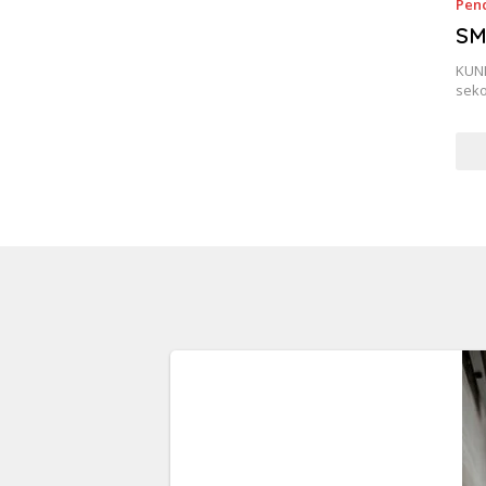
Pen
SM
KUNI
sek