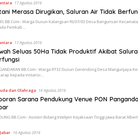
antara
17 Agustus 2016
tani Merasa Dirugikan, Saluran Air Tidak Berfun
IS BB.Com– Warga Dusun Kalangsari Rt/07/03 Desa Bangunsari Kecamat
ada Pemkab…
antara
17 Agustus 2016
wah Seluas 50Ha Tidak Produktif Akibat Saluran
rfungsi
GANDARAN BB.Com– Warga RT32 Dusun Gerendong Desa Mangunjaya Ke
arap kepada instansi…
uda dan Olahraga
16 Agustus 2016
poran Sarana Pendukung Venue PON Pangandara
bar
UNG BB.Com– Asisten Bidang Intelijen Kejaksaan Tinggi Jawa Barat Alber
 Jabar
16 Agustus 2016