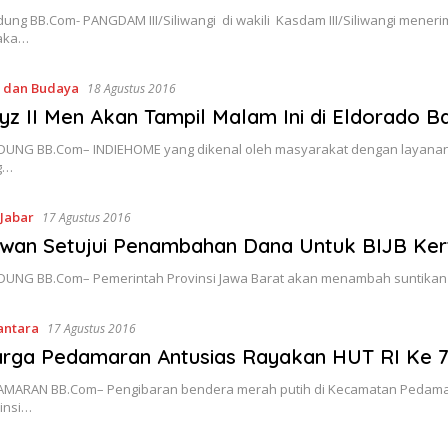
ung BB.Com- PANGDAM III/Siliwangi di wakili Kasdam III/Siliwangi mene
aka…
i dan Budaya
18 Agustus 2016
yz II Men Akan Tampil Malam Ini di Eldorado B
UNG BB.Com– INDIEHOME yang dikenal oleh masyarakat dengan layanan 
g…
 Jabar
17 Agustus 2016
wan Setujui Penambahan Dana Untuk BIJB Kert
UNG BB.Com– Pemerintah Provinsi Jawa Barat akan menambah suntikan 
antara
17 Agustus 2016
rga Pedamaran Antusias Rayakan HUT RI Ke 7
MARAN BB.Com– Pengibaran bendera merah putih di Kecamatan Pedamara
insi…