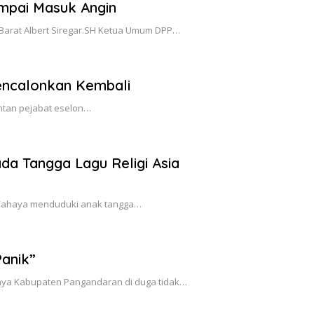
mpai Masuk Angin
 Barat Albert Siregar.SH Ketua Umum DPP…
encalonkan Kembali
antan pejabat eselon…
ada Tangga Lagu Religi Asia
i Cahaya menduduki anak tangga…
anik”
aya Kabupaten Pangandaran di duga tidak…