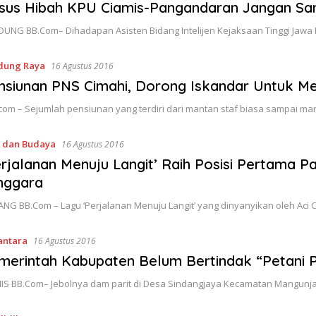
sus Hibah KPU Ciamis-Pangandaran Jangan Sa
UNG BB.Com– Dihadapan Asisten Bidang Intelijen Kejaksaan Tinggi Jawa
dung Raya
16 Agustus 2016
nsiunan PNS Cimahi, Dorong Iskandar Untuk M
.com – Sejumlah pensiunan yang terdiri dari mantan staf biasa sampai m
i dan Budaya
16 Agustus 2016
erjalanan Menuju Langit’ Raih Posisi Pertama P
nggara
NG BB.Com – Lagu ‘Perjalanan Menuju Langit’ yang dinyanyikan oleh Ac
antara
16 Agustus 2016
merintah Kabupaten Belum Bertindak “Petani P
IS BB.Com– Jebolnya dam parit di Desa Sindangjaya Kecamatan Mangunj