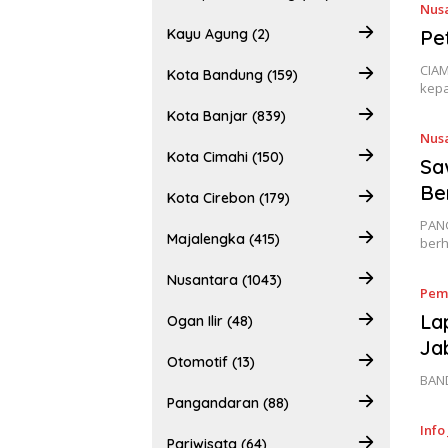
Nus
Kayu Agung (2)
Pe
CIAM
Kota Bandung (159)
kep
Kota Banjar (839)
Nus
Kota Cimahi (150)
Sa
Be
Kota Cirebon (179)
PAN
Majalengka (415)
berh
Nusantara (1043)
Pem
La
Ogan Ilir (48)
Ja
Otomotif (13)
BAND
Pangandaran (88)
Info
Pariwisata (64)