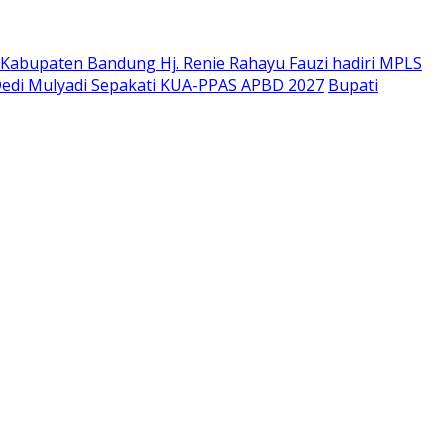
Kabupaten Bandung Hj. Renie Rahayu Fauzi hadiri MPLS
edi Mulyadi Sepakati KUA-PPAS APBD 2027
Bupati