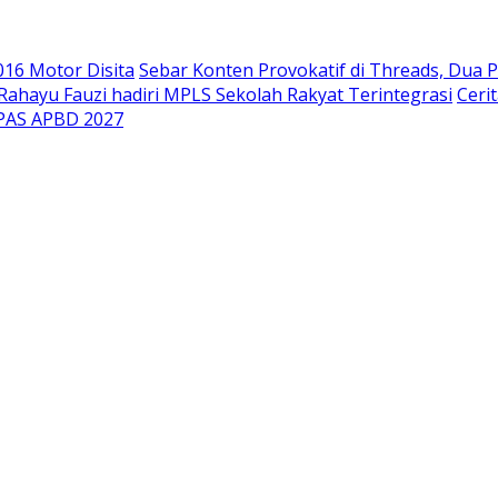
.016 Motor Disita
Sebar Konten Provokatif di Threads, Dua P
ahayu Fauzi hadiri MPLS Sekolah Rakyat Terintegrasi
Ceri
PPAS APBD 2027