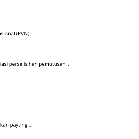
sional (PVN)…
asi perselisihan pemutusan…
tkan payung…