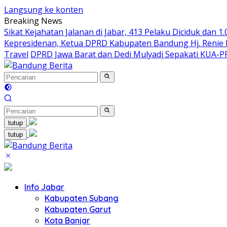
Langsung ke konten
Breaking News
Sikat Kejahatan Jalanan di Jabar, 413 Pelaku Diciduk dan 1
Kepresidenan, Ketua DPRD Kabupaten Bandung Hj. Renie R
Travel
DPRD Jawa Barat dan Dedi Mulyadi Sepakati KUA-
tutup
tutup
Info Jabar
Kabupaten Subang
Kabupaten Garut
Kota Banjar