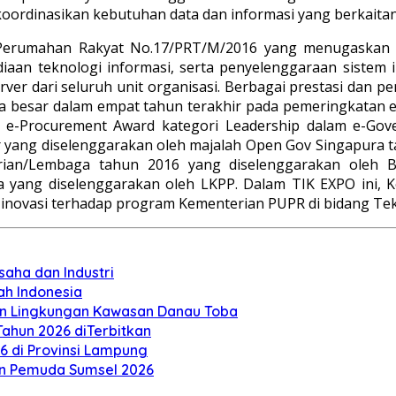
rdinasikan kebutuhan data dan informasi yang berkaita
Perumahan Rakyat No.17/PRT/M/2016 yang menugaskan P
iaan teknologi informasi, serta penyelenggaraan sist
rver dari seluruh unit organisasi. Berbagai prestasi dan 
ima besar dalam empat tahun terakhir pada pemeringkatan 
 e-Procurement Award kategori Leadership dalam e-Go
er yang diselenggarakan oleh majalah Open Gov Singapura
rian/Lembaga tahun 2016 yang diselenggarakan oleh B
 yang diselenggarakan oleh LKPP. Dalam TIK EXPO ini, 
i inovasi terhadap program Kementerian PUPR di bidang Te
aha dan Industri
ah Indonesia
an Lingkungan Kawasan Danau Toba
ahun 2026 diTerbitkan
26 di Provinsi Lampung
n Pemuda Sumsel 2026