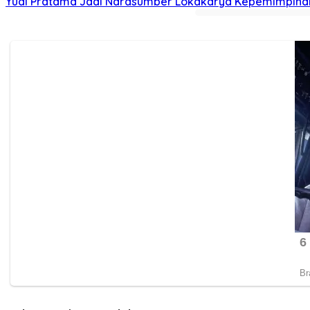
Yudi Pratama Jadi Narasumber Lokakarya Kepemimpina