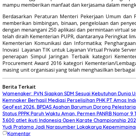
mampu memberikan manfaat dan kerjasama dalam mengkoo
Berdasarkan Peraturan Menteri Pekerjaan Umum dan 
memberikan bimbingan, binaan, pengelolaan dan penyed
dengan menangani 250 aplikasi dan permintaan virtual se
telah diraih Kementerian PUPR, diantaranya Peringkat l
Kementerian Komunikasi dan Informatika; Penghargaan
Inovasi Layanan TIK untuk Layanan Virtual Private Serv
penerapan Simpul Jaringan Terbaik kategori Kemente
Procurement Award 2016 kategori Kementerian/Lembaga
masing unit organisasi yang telah menghasilkan berbaga
Berita Terkait
Wamenaker: PVN Siapkan SDM Sesuai Kebutuhan Dunia Us
Kemnaker Berhasil Mediasi Perselisihan PHK PT Amos Ind
GeoFest 2026, BPDAS Asahan Barumun Dorong Pelestari
Status PPPK Paruh Waktu Aman, Permen PANRB Nomor 9 T
3.600 atlet ikuti Indonesia Open Karate Championship 20
Yudi Pratama Jadi Narasumber Lokakarya Kepemimpina
Komentar