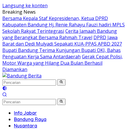
Langsung ke konten
Breaking News
Bersama Kepala Staf Kepresidenan, Ketua DPRD
Kabupaten Bandung Hj. Renie Rahayu Fauzi hadiri MPLS
Sekolah Rakyat Terintegrasi
Cerita Jamaah Bandung
yang Berangkat Bersama Rahmah Travel
DPRD Jawa
Barat dan Dedi Mulyadi Sepakati KUA-PPAS APBD 2027
Bupati Bandung Terima Kunjungan Bupati OKI, Bahas
Penguatan Kerja Sama Antardaerah
Gerak Cepat Polisi,
Motor Warga yang Hilang Dua Bulan Berhasil
Diamankan
Info Jabar
Bandung Raya
Nusantara