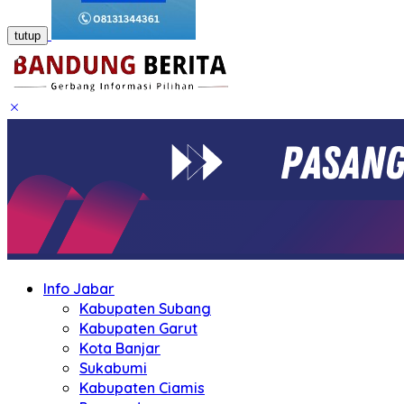
tutup
Info Jabar
Kabupaten Subang
Kabupaten Garut
Kota Banjar
Sukabumi
Kabupaten Ciamis