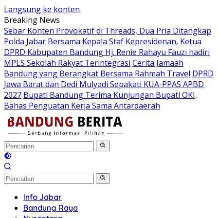
Langsung ke konten
Breaking News
Sebar Konten Provokatif di Threads, Dua Pria Ditangkap
Polda Jabar
Bersama Kepala Staf Kepresidenan, Ketua
DPRD Kabupaten Bandung Hj. Renie Rahayu Fauzi hadiri
MPLS Sekolah Rakyat Terintegrasi
Cerita Jamaah
Bandung yang Berangkat Bersama Rahmah Travel
DPRD
Jawa Barat dan Dedi Mulyadi Sepakati KUA-PPAS APBD
2027
Bupati Bandung Terima Kunjungan Bupati OKI,
Bahas Penguatan Kerja Sama Antardaerah
Info Jabar
Bandung Raya