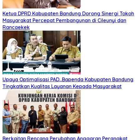
Ketua DPRD Kabupaten Bandung Dorong Sinergi Tokoh
Masyarakat Percepat Pembangunan di Cileunyi dan
Rancaekek
Upaya Optimalisasi PAD,,Bapenda Kabupaten Bandung
Tingkatkan Kualitas Layanan Kepada Masyarakat
Berkaitan Rencana Perubahan Anggaran Perangkat