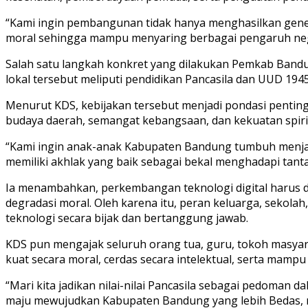
“Kami ingin pembangunan tidak hanya menghasilkan generas
moral sehingga mampu menyaring berbagai pengaruh nega
Salah satu langkah konkret yang dilakukan Pemkab Bandun
lokal tersebut meliputi pendidikan Pancasila dan UUD 194
Menurut KDS, kebijakan tersebut menjadi pondasi pentin
budaya daerah, semangat kebangsaan, dan kekuatan spirit
“Kami ingin anak-anak Kabupaten Bandung tumbuh menjadi g
memiliki akhlak yang baik sebagai bekal menghadapi tanta
Ia menambahkan, perkembangan teknologi digital harus 
degradasi moral. Oleh karena itu, peran keluarga, sek
teknologi secara bijak dan bertanggung jawab.
KDS pun mengajak seluruh orang tua, guru, tokoh masya
kuat secara moral, cerdas secara intelektual, serta mamp
“Mari kita jadikan nilai-nilai Pancasila sebagai pedoman
maju mewujudkan Kabupaten Bandung yang lebih Bedas, m