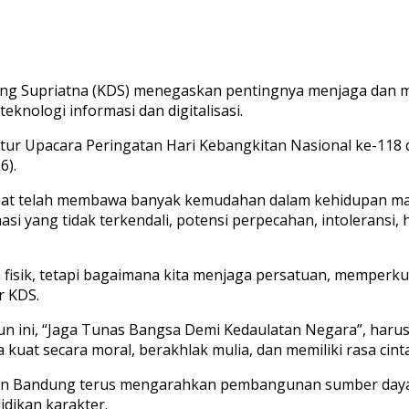
g Supriatna (KDS) menegaskan pentingnya menjaga dan men
eknologi informasi dan digitalisasi.
tur Upacara Peringatan Hari Kebangkitan Nasional ke-118 
6).
t telah membawa banyak kemudahan dalam kehidupan masya
yang tidak terkendali, potensi perpecahan, intoleransi, h
 fisik, tetapi bagaimana kita menjaga persatuan, memperkua
r KDS.
hun ini, “Jaga Tunas Bangsa Demi Kedaulatan Negara”, har
kuat secara moral, berakhlak mulia, dan memiliki rasa cinta
en Bandung terus mengarahkan pembangunan sumber daya 
dikan karakter.