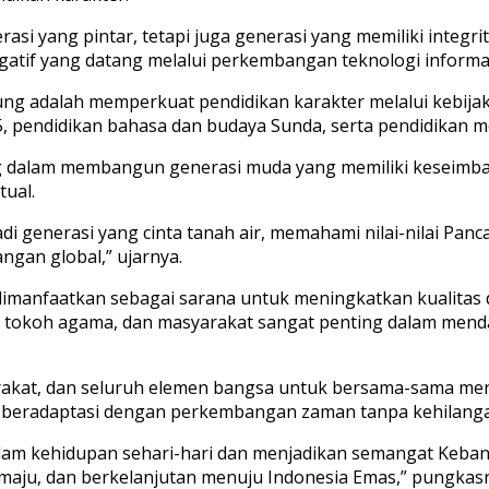
i yang pintar, tetapi juga generasi yang memiliki integrit
tif yang datang melalui perkembangan teknologi informas
g adalah memperkuat pendidikan karakter melalui kebijak
5, pendidikan bahasa dan budaya Sunda, serta pendidikan m
g dalam membangun generasi muda yang memiliki keseimban
ual.
enerasi yang cinta tanah air, memahami nilai-nilai Pancas
ngan global,” ujarnya.
dimanfaatkan sebagai sarana untuk meningkatkan kualitas
olah, tokoh agama, dan masyarakat sangat penting dalam 
rakat, dan seluruh elemen bangsa untuk bersama-sama me
u beradaptasi dengan perkembangan zaman tanpa kehilangan 
 dalam kehidupan sehari-hari dan menjadikan semangat Keba
aju, dan berkelanjutan menuju Indonesia Emas,” pungkasn