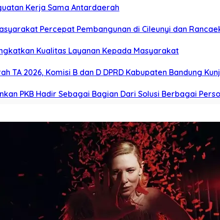
nguatan Kerja Sama Antardaerah
asyarakat Percepat Pembangunan di Cileunyi dan Rancae
ingkatkan Kualitas Layanan Kepada Masyarakat
ah TA 2026, Komisi B dan D DPRD Kabupaten Bandung Ku
kankan PKB Hadir Sebagai Bagian Dari Solusi Berbagai Per