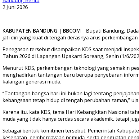
Bandung Berita
2 Juni 2026
KABUPATEN BANDUNG | BBCOM –
Bupati Bandung, Dadan
jati diri yang kuat di tengah derasnya arus perkembangan t
Penegasan tersebut disampaikan KDS saat menjadi inspek
Tahun 2026 di Lapangan Upakarti Soreang, Senin (1/6/202
Menurut KDS, perkembangan teknologi yang semakin pesa
menghadirkan tantangan baru berupa penyebaran informasi 
kalangan generasi muda.
“Tantangan bangsa hari ini bukan lagi tentang penjajahan
kebangsaan tetap hidup di tengah perubahan zaman,” uja
Karena itu, kata KDS, tema Hari Kebangkitan Nasional ta
muda yang tidak hanya cerdas secara akademik, tetapi juga 
Sebagai bentuk komitmen tersebut, Pemerintah Kabupat
kesehatan, pemberdayaan pemuda, serta penguatan pendi