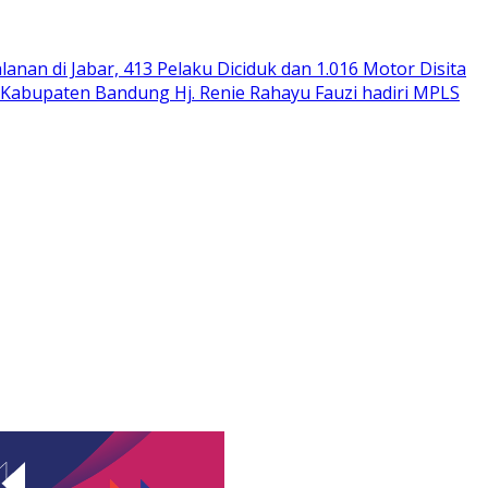
alanan di Jabar, 413 Pelaku Diciduk dan 1.016 Motor Disita
Kabupaten Bandung Hj. Renie Rahayu Fauzi hadiri MPLS