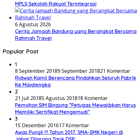
MPLS Sekolah Rakyat Terintegrasi
6 Agustus 2026
Cerita Jamaah Bandung yang Berangkat Bersama
Rahmah Travel
Popular Post
1
8 September 2018
9 September 2018
21 Komentar
Ridwan Kamil Berencana Pindahkan Seluruh Pabrik
Ke Majalengka
2
21 Juli 2018
5 Agustus 2018
18 Komentar
Pemohon SIM Bingung “Petugas Mewajibkan Harus
Memiliki Sertifikat Mengemudi”
3
15 Desember 2016
17 Komentar
Awas Pungli !!! Tahun 2017, SMA-SMK Negeri di
Jabar Dilarang Tarik DSP