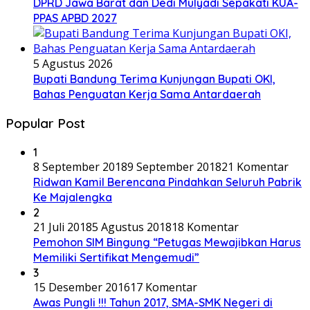
DPRD Jawa Barat dan Dedi Mulyadi Sepakati KUA-
PPAS APBD 2027
5 Agustus 2026
Bupati Bandung Terima Kunjungan Bupati OKI,
Bahas Penguatan Kerja Sama Antardaerah
Popular Post
1
8 September 2018
9 September 2018
21 Komentar
Ridwan Kamil Berencana Pindahkan Seluruh Pabrik
Ke Majalengka
2
21 Juli 2018
5 Agustus 2018
18 Komentar
Pemohon SIM Bingung “Petugas Mewajibkan Harus
Memiliki Sertifikat Mengemudi”
3
15 Desember 2016
17 Komentar
Awas Pungli !!! Tahun 2017, SMA-SMK Negeri di