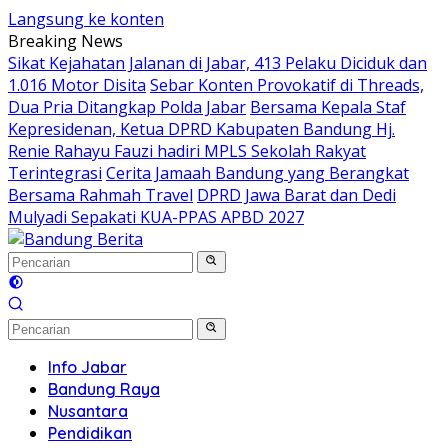
Langsung ke konten
Breaking News
Sikat Kejahatan Jalanan di Jabar, 413 Pelaku Diciduk dan
1.016 Motor Disita
Sebar Konten Provokatif di Threads,
Dua Pria Ditangkap Polda Jabar
Bersama Kepala Staf
Kepresidenan, Ketua DPRD Kabupaten Bandung Hj.
Renie Rahayu Fauzi hadiri MPLS Sekolah Rakyat
Terintegrasi
Cerita Jamaah Bandung yang Berangkat
Bersama Rahmah Travel
DPRD Jawa Barat dan Dedi
Mulyadi Sepakati KUA-PPAS APBD 2027
Info Jabar
Bandung Raya
Nusantara
Pendidikan