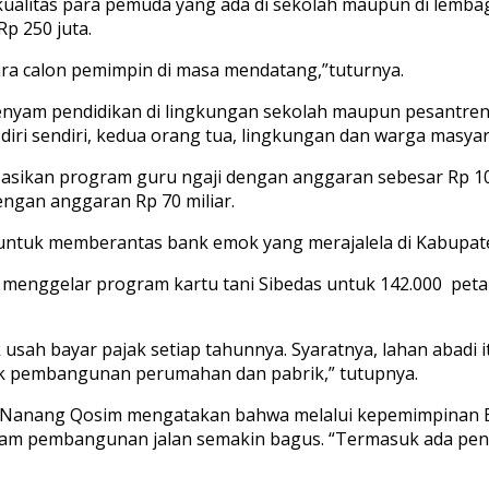
alitas para pemuda yang ada di sekolah maupun di lembaga
p 250 juta.
ara calon pemimpin di masa mendatang,”tuturnya.
nyam pendidikan di lingkungan sekolah maupun pesantren 
diri sendiri, kedua orang tua, lingkungan dan warga masyar
sikan program guru ngaji dengan anggaran sebesar Rp 109 
ngan anggaran Rp 70 miliar.
 untuk memberantas bank emok yang merajalela di Kabupat
enggelar program kartu tani Sibedas untuk 142.000 petani
 usah bayar pajak setiap tahunnya. Syaratnya, lahan abadi 
untuk pembangunan perumahan dan pabrik,” tutupnya.
KH. Nanang Qosim mengatakan bahwa melalui kepemimpinan
am pembangunan jalan semakin bagus. “Termasuk ada peni