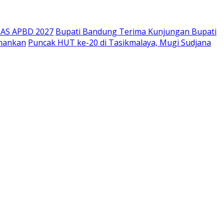
PAS APBD 2027
Bupati Bandung Terima Kunjungan Bupati
amankan
Puncak HUT ke-20 di Tasikmalaya, Mugi Sudjana