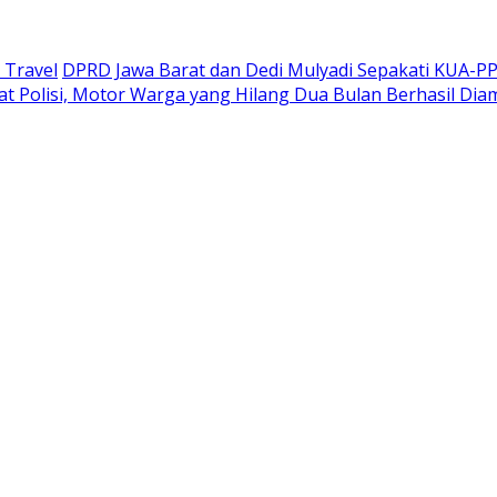
 Travel
DPRD Jawa Barat dan Dedi Mulyadi Sepakati KUA-P
at Polisi, Motor Warga yang Hilang Dua Bulan Berhasil Di