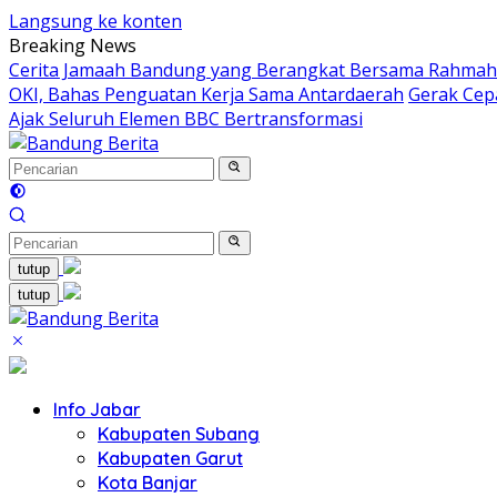
Langsung ke konten
Breaking News
Cerita Jamaah Bandung yang Berangkat Bersama Rahmah
OKI, Bahas Penguatan Kerja Sama Antardaerah
Gerak Cep
Ajak Seluruh Elemen BBC Bertransformasi
tutup
tutup
Info Jabar
Kabupaten Subang
Kabupaten Garut
Kota Banjar