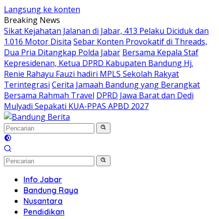
Langsung ke konten
Breaking News
Sikat Kejahatan Jalanan di Jabar, 413 Pelaku Diciduk dan
1.016 Motor Disita
Sebar Konten Provokatif di Threads,
Dua Pria Ditangkap Polda Jabar
Bersama Kepala Staf
Kepresidenan, Ketua DPRD Kabupaten Bandung Hj.
Renie Rahayu Fauzi hadiri MPLS Sekolah Rakyat
Terintegrasi
Cerita Jamaah Bandung yang Berangkat
Bersama Rahmah Travel
DPRD Jawa Barat dan Dedi
Mulyadi Sepakati KUA-PPAS APBD 2027
Info Jabar
Bandung Raya
Nusantara
Pendidikan