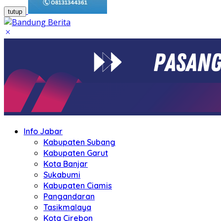
tutup
Info Jabar
Kabupaten Subang
Kabupaten Garut
Kota Banjar
Sukabumi
Kabupaten Ciamis
Pangandaran
Tasikmalaya
Kota Cirebon