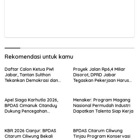
Rekomendasi untuk kamu
Daftar Calon Ketua PWI
Proyek Jalan Rp6,4 Miliar
Jabar, Tantan Sulthon
Disorot, DPRD Jabar
Tekankan Demokrasi dan
Tegaskan Pekerjaan Harus
Kebersamaan
Sesuai Standar
Apel Siaga Karhutla 2026,
Menaker: Program Magang
BPDAS Cimanuk Citanduy
Nasional Permudah Industri
Dukung Pencegahan
Dapatkan Talenta Siap Kerja
Kebakaran Hutan di Jabar
KBR 2026 Cianjur: BPDAS
BPDAS Citarum Ciliwung
Citarum Ciliwung Bekali
Tinjau Program Konservasi