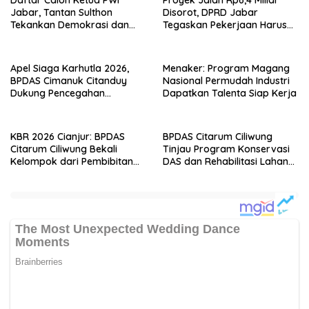
Daftar Calon Ketua PWI
Proyek Jalan Rp6,4 Miliar
Jabar, Tantan Sulthon
Disorot, DPRD Jabar
Tekankan Demokrasi dan
Tegaskan Pekerjaan Harus
Kebersamaan
Sesuai Standar
Apel Siaga Karhutla 2026,
Menaker: Program Magang
BPDAS Cimanuk Citanduy
Nasional Permudah Industri
Dukung Pencegahan
Dapatkan Talenta Siap Kerja
Kebakaran Hutan di Jabar
KBR 2026 Cianjur: BPDAS
BPDAS Citarum Ciliwung
Citarum Ciliwung Bekali
Tinjau Program Konservasi
Kelompok dari Pembibitan
DAS dan Rehabilitasi Lahan
hingga Pengelolaan
di Sumedang
Keuangan