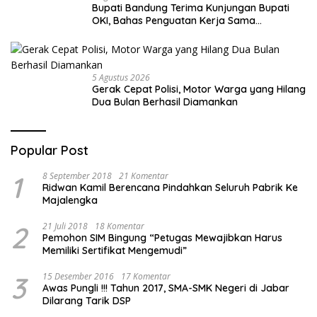
Bupati Bandung Terima Kunjungan Bupati
OKI, Bahas Penguatan Kerja Sama
Antardaerah
5 Agustus 2026
Gerak Cepat Polisi, Motor Warga yang Hilang
Dua Bulan Berhasil Diamankan
Popular Post
1
8 September 2018
21 Komentar
Ridwan Kamil Berencana Pindahkan Seluruh Pabrik Ke
Majalengka
2
21 Juli 2018
18 Komentar
Pemohon SIM Bingung “Petugas Mewajibkan Harus
Memiliki Sertifikat Mengemudi”
3
15 Desember 2016
17 Komentar
Awas Pungli !!! Tahun 2017, SMA-SMK Negeri di Jabar
Dilarang Tarik DSP