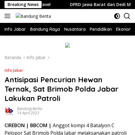
Langsung
ma Rahmah Travel
Breaking News
DPRD Jawa Barat dan Dedi Mulyadi S
ke
konten
Info Jabar
Bandung Raya
Nusantara
Pendidikan
Ekonomi
Beranda
Info Jabar
Info Jabar
Antisipasi Pencurian Hewan
Ternak, Sat Brimob Polda Jabar
Lakukan Patroli
Bandung Berita
14 April 2023
CIREBON | BBCOM |
Anggot kompi 4 Batalyon C
Pelopor Sat Brimob Polda Jabar melaksanakan patroli