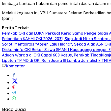
lembaga bantuan hukum dan pemerintah daerah dalam m
Melalui kegiatan ini, YBH Sumatera Selatan Berkeadilan b
(pani)
Berita Terkait
Pemkab OKI dan DJKN Perkuat Kerja Sama Pengelolaan 
Pelantikan KAHMI OKI 2026–2031, Siap Jadi Mitra Strate
Soroti Mentalitas “Absen Lalu Hilang”, Sekda Ajak ASN OKI
Diskominfo OKI Bekali Siswa SMAN 1 Kayuagung dengan Et
Aduan Warga di OKI Capai 608 Kasus, Pemkab Tindaklanju
Liputan TMMD di OKI Raih Juara III Lomba Jurnalistik TNI 
Komentar
Baca Juga