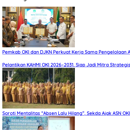
Pemkab OKI dan DJKN Perkuat Kerja Sama Pengelolaan 
Pelantikan KAHMI OKI 2026–2031, Siap Jadi Mitra Strate
Soroti Mentalitas “Absen Lalu Hilang”, Sekda Ajak ASN OKI