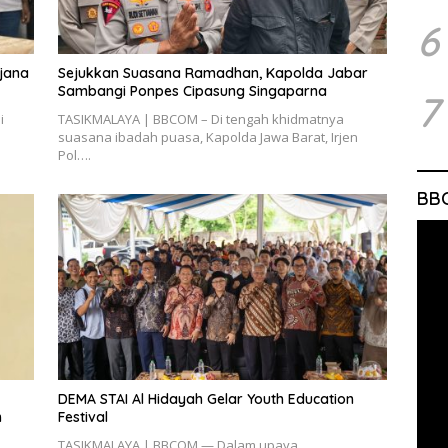
6
djana
Sejukkan Suasana Ramadhan, Kapolda Jabar
Sambangi Ponpes Cipasung Singaparna
7
i
TASIKMALAYA | BBCOM – Di tengah khidmatnya
suasana ibadah puasa, Kapolda Jawa Barat, Irjen
Pol….
BB
DEMA STAI Al Hidayah Gelar Youth Education
n
Festival
TASIKMALAYA | BBCOM — Dalam upaya