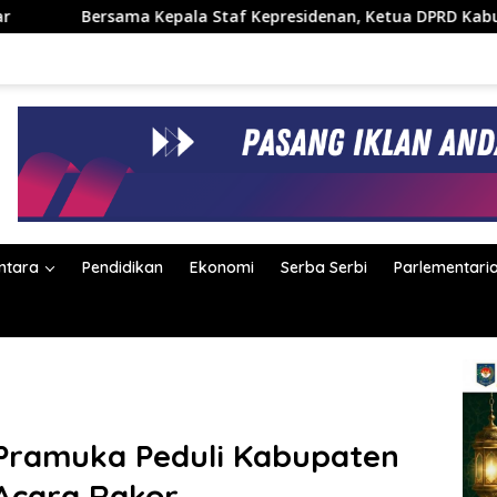
la Staf Kepresidenan, Ketua DPRD Kabupaten Bandung Hj. Renie
ntara
Pendidikan
Ekonomi
Serba Serbi
Parlementari
, Pramuka Peduli Kabupaten
Acara Rakor