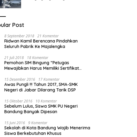
Berhasil Diamankan
ular Post
8 September 2018
21 Komentar
Ridwan Kamil Berencana Pindahkan
Seluruh Pabrik Ke Majalengka
21 Juli 2018
18 Komentar
Pemohon SIM Bingung “Petugas
Mewajibkan Harus Memiliki Sertifikat
Mengemudi”
15 Desember 2016
17 Komentar
Awas Pungli !!! Tahun 2017, SMA-SMK
Negeri di Jabar Dilarang Tarik DSP
15 Oktober 2016
10 Komentar
Sebelum Lulus, Siswa SMK PU Negeri
Bandung Banyak Dipesan
15 Juni 2016
9 Komentar
Sekolah di Kota Bandung Wajib Menerima
Siswa Berkebutuhan Khusus