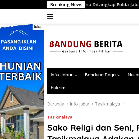
Langsung
 Threads, Dua Pria Ditangkap Polda Jabar
Breaking News
Bersama Kepa
ke
konten
tutup
Info Jabar
Bandung Raya
Nusa
Hukrim
Beranda
Info Jabar
Tasikmalaya
Tasikmalaya
Sako Religi dan Seni
Tasikmalaya Adakan 