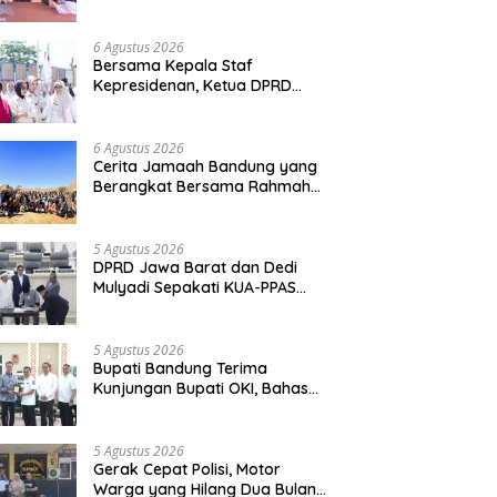
Polda Jabar
6 Agustus 2026
Bersama Kepala Staf
Kepresidenan, Ketua DPRD
Kabupaten Bandung Hj. Renie
Rahayu Fauzi hadiri MPLS
Sekolah Rakyat Terintegrasi
6 Agustus 2026
Cerita Jamaah Bandung yang
Berangkat Bersama Rahmah
Travel
5 Agustus 2026
DPRD Jawa Barat dan Dedi
Mulyadi Sepakati KUA-PPAS
APBD 2027
5 Agustus 2026
Bupati Bandung Terima
Kunjungan Bupati OKI, Bahas
Penguatan Kerja Sama
Antardaerah
5 Agustus 2026
Gerak Cepat Polisi, Motor
Warga yang Hilang Dua Bulan