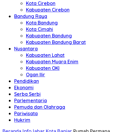
Kota Cirebon
Kabupaten Cirebon
Bandung Raya
Kota Bandung
Kota Cimahi
Kabupaten Bandung
Kabupaten Bandung Barat
Nusantara
Kabupaten Lahat
Kabupaten Muara Enim
Kabupaten OKI
Ogan Ilir
Pendidikan
Ekonomi
Serba Serbi
Parlementaria
Pemuda dan Olahraga
Pariwisata
Hukrim
Beranda
Info Jabar
Kota Banjar
Rumah Permana