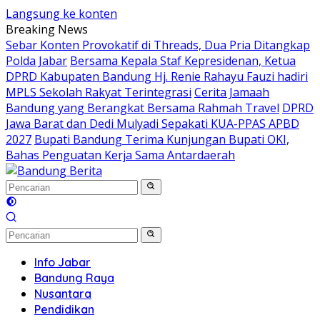
Langsung ke konten
Breaking News
Sebar Konten Provokatif di Threads, Dua Pria Ditangkap
Polda Jabar
Bersama Kepala Staf Kepresidenan, Ketua
DPRD Kabupaten Bandung Hj. Renie Rahayu Fauzi hadiri
MPLS Sekolah Rakyat Terintegrasi
Cerita Jamaah
Bandung yang Berangkat Bersama Rahmah Travel
DPRD
Jawa Barat dan Dedi Mulyadi Sepakati KUA-PPAS APBD
2027
Bupati Bandung Terima Kunjungan Bupati OKI,
Bahas Penguatan Kerja Sama Antardaerah
Info Jabar
Bandung Raya
Nusantara
Pendidikan