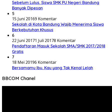
Sebelum Lulus, Siswa SMK PU Negeri Bandung
Banyak Dipesan
5
15 Juni 2016
9 Komentar
Sekolah di Kota Bandung Wajib Menerima Siswa
Berkebutuhan Khusus
6
22 Juni 2017
1 Juli 2017
8 Komentar
Pendaftaran Masuk Sekolah SMA/SMK 2017/2018
Gratis
7
18 Mei 2019
6 Komentar
Bersamamu Ibu, Kau yang Tak Kenal Lelah
BBCOM Chanel