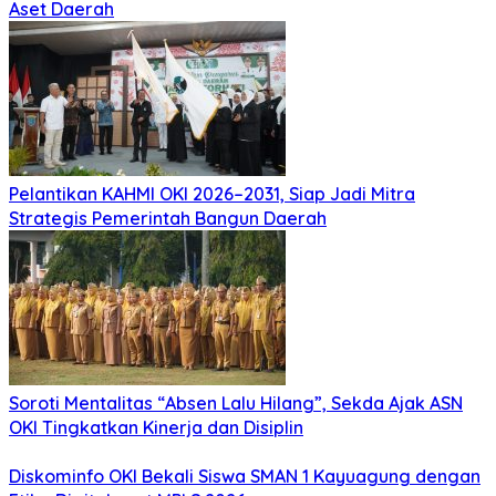
Aset Daerah
Pelantikan KAHMI OKI 2026–2031, Siap Jadi Mitra
Strategis Pemerintah Bangun Daerah
Soroti Mentalitas “Absen Lalu Hilang”, Sekda Ajak ASN
OKI Tingkatkan Kinerja dan Disiplin
Diskominfo OKI Bekali Siswa SMAN 1 Kayuagung dengan