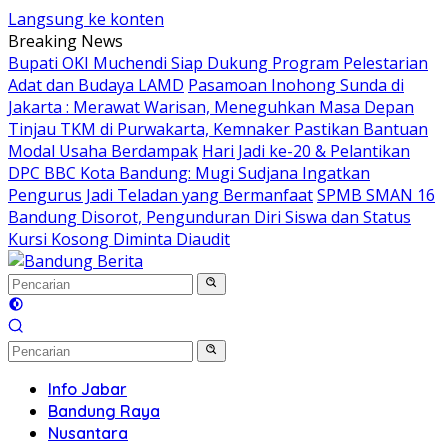
Langsung ke konten
Breaking News
Bupati OKI Muchendi Siap Dukung Program Pelestarian
Adat dan Budaya LAMD
Pasamoan Inohong Sunda di
Jakarta : Merawat Warisan, Meneguhkan Masa Depan
Tinjau TKM di Purwakarta, Kemnaker Pastikan Bantuan
Modal Usaha Berdampak
Hari Jadi ke-20 & Pelantikan
DPC BBC Kota Bandung: Mugi Sudjana Ingatkan
Pengurus Jadi Teladan yang Bermanfaat
SPMB SMAN 16
Bandung Disorot, Pengunduran Diri Siswa dan Status
Kursi Kosong Diminta Diaudit
Info Jabar
Bandung Raya
Nusantara