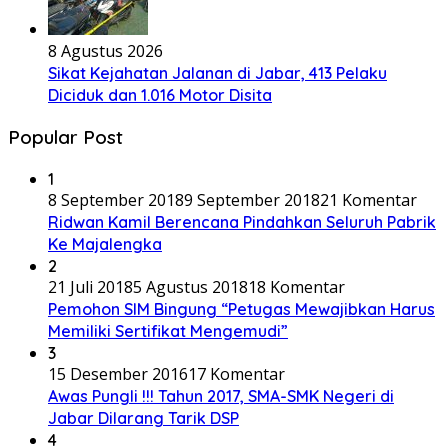
8 Agustus 2026
Sikat Kejahatan Jalanan di Jabar, 413 Pelaku
Diciduk dan 1.016 Motor Disita
Popular Post
1
8 September 2018
9 September 2018
21 Komentar
Ridwan Kamil Berencana Pindahkan Seluruh Pabrik
Ke Majalengka
2
21 Juli 2018
5 Agustus 2018
18 Komentar
Pemohon SIM Bingung “Petugas Mewajibkan Harus
Memiliki Sertifikat Mengemudi”
3
15 Desember 2016
17 Komentar
Awas Pungli !!! Tahun 2017, SMA-SMK Negeri di
Jabar Dilarang Tarik DSP
4