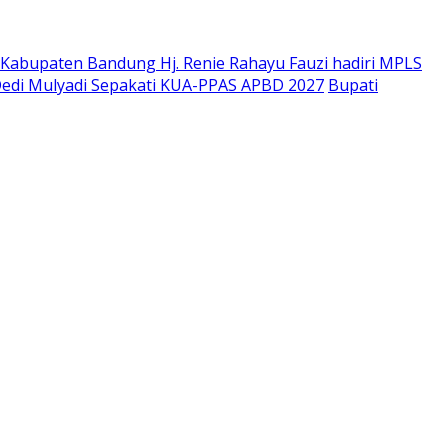
Kabupaten Bandung Hj. Renie Rahayu Fauzi hadiri MPLS
edi Mulyadi Sepakati KUA-PPAS APBD 2027
Bupati