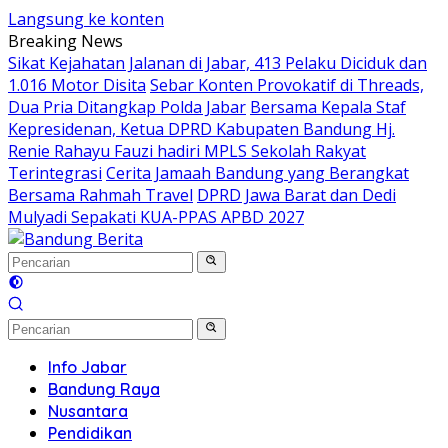
Langsung ke konten
Breaking News
Sikat Kejahatan Jalanan di Jabar, 413 Pelaku Diciduk dan
1.016 Motor Disita
Sebar Konten Provokatif di Threads,
Dua Pria Ditangkap Polda Jabar
Bersama Kepala Staf
Kepresidenan, Ketua DPRD Kabupaten Bandung Hj.
Renie Rahayu Fauzi hadiri MPLS Sekolah Rakyat
Terintegrasi
Cerita Jamaah Bandung yang Berangkat
Bersama Rahmah Travel
DPRD Jawa Barat dan Dedi
Mulyadi Sepakati KUA-PPAS APBD 2027
Info Jabar
Bandung Raya
Nusantara
Pendidikan