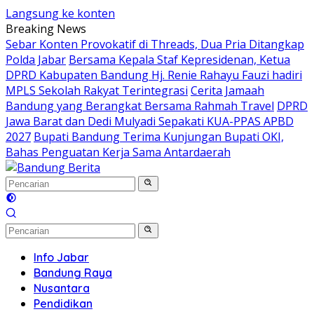
Langsung ke konten
Breaking News
Sebar Konten Provokatif di Threads, Dua Pria Ditangkap
Polda Jabar
Bersama Kepala Staf Kepresidenan, Ketua
DPRD Kabupaten Bandung Hj. Renie Rahayu Fauzi hadiri
MPLS Sekolah Rakyat Terintegrasi
Cerita Jamaah
Bandung yang Berangkat Bersama Rahmah Travel
DPRD
Jawa Barat dan Dedi Mulyadi Sepakati KUA-PPAS APBD
2027
Bupati Bandung Terima Kunjungan Bupati OKI,
Bahas Penguatan Kerja Sama Antardaerah
Info Jabar
Bandung Raya
Nusantara
Pendidikan