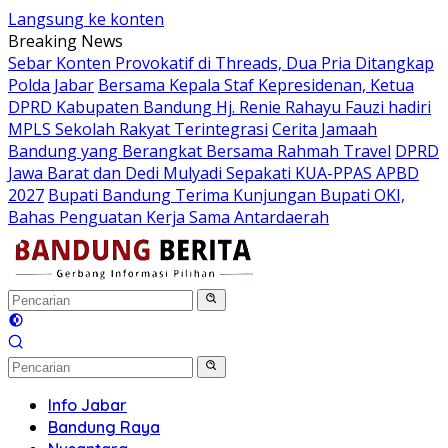
Langsung ke konten
Breaking News
Sebar Konten Provokatif di Threads, Dua Pria Ditangkap
Polda Jabar
Bersama Kepala Staf Kepresidenan, Ketua
DPRD Kabupaten Bandung Hj. Renie Rahayu Fauzi hadiri
MPLS Sekolah Rakyat Terintegrasi
Cerita Jamaah
Bandung yang Berangkat Bersama Rahmah Travel
DPRD
Jawa Barat dan Dedi Mulyadi Sepakati KUA-PPAS APBD
2027
Bupati Bandung Terima Kunjungan Bupati OKI,
Bahas Penguatan Kerja Sama Antardaerah
Info Jabar
Bandung Raya