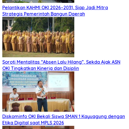
Pelantikan KAHMI OKI 2026–2031, Siap Jadi Mitra
Strategis Pemerintah Bangun Daerah
Soroti Mentalitas “Absen Lalu Hilang”, Sekda Ajak ASN
OKI Tingkatkan Kinerja dan Disiplin
Diskominfo OKI Bekali Siswa SMAN 1 Kayuagung dengan
Etika Digital saat MPLS 2026