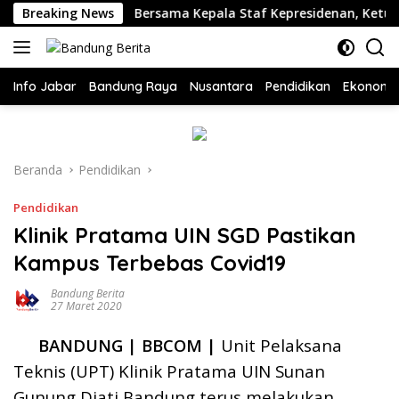
Langsung
Jabar
Breaking News
Bersama Kepala Staf Kepresidenan, Ketua DPRD K
ke
konten
Info Jabar
Bandung Raya
Nusantara
Pendidikan
Ekonomi
Beranda
Pendidikan
Pendidikan
Klinik Pratama UIN SGD Pastikan
Kampus Terbebas Covid19
Bandung Berita
27 Maret 2020
BANDUNG | BBCOM |
Unit Pelaksana
Teknis (UPT) Klinik Pratama UIN Sunan
Gunung Djati Bandung terus melakukan