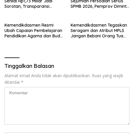
Senilai Rp1,73 Miliar Jadi
Sejumlah Persoalan Serius
Sorotan, Transparansi
SPMB 2026, Pemprov Diminta
Penggunaan Anggaran
Segera Berbenah
Dipertanyakan
Kemendikdasmen Resmi
Kemendikdasmen Tegaskan
Ubah Capaian Pembelajaran
Seragam dan Atribut MPLS
Pendidikan Agama dan Budi
Jangan Bebani Orang Tua
Pekerti 2026
Murid
Tinggalkan Balasan
Alamat email Anda tidak akan dipublikasikan.
Ruas yang wajib
ditandai
*