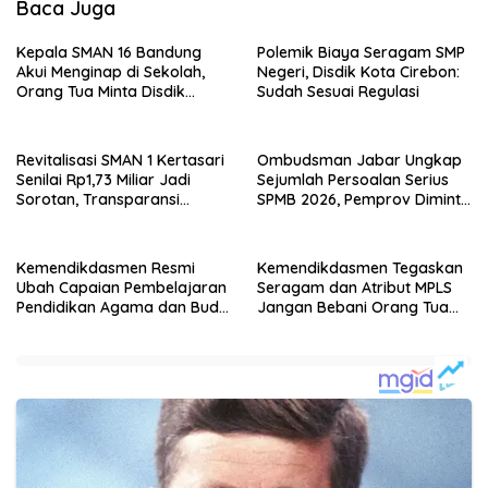
Baca Juga
Kepala SMAN 16 Bandung
Polemik Biaya Seragam SMP
Akui Menginap di Sekolah,
Negeri, Disdik Kota Cirebon:
Orang Tua Minta Disdik
Sudah Sesuai Regulasi
Jabar Beri Penjelasan
Revitalisasi SMAN 1 Kertasari
Ombudsman Jabar Ungkap
Senilai Rp1,73 Miliar Jadi
Sejumlah Persoalan Serius
Sorotan, Transparansi
SPMB 2026, Pemprov Diminta
Penggunaan Anggaran
Segera Berbenah
Dipertanyakan
Kemendikdasmen Resmi
Kemendikdasmen Tegaskan
Ubah Capaian Pembelajaran
Seragam dan Atribut MPLS
Pendidikan Agama dan Budi
Jangan Bebani Orang Tua
Pekerti 2026
Murid