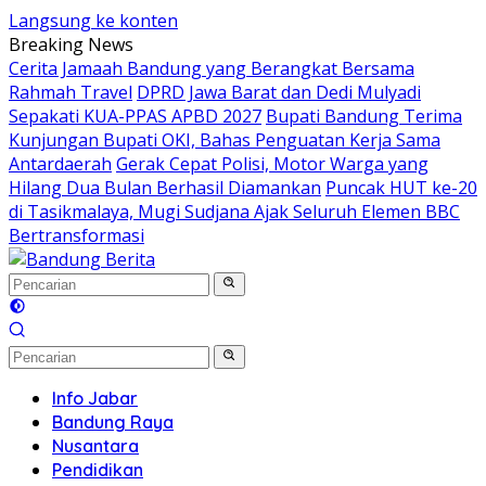
Langsung ke konten
Breaking News
Cerita Jamaah Bandung yang Berangkat Bersama
Rahmah Travel
DPRD Jawa Barat dan Dedi Mulyadi
Sepakati KUA-PPAS APBD 2027
Bupati Bandung Terima
Kunjungan Bupati OKI, Bahas Penguatan Kerja Sama
Antardaerah
Gerak Cepat Polisi, Motor Warga yang
Hilang Dua Bulan Berhasil Diamankan
Puncak HUT ke-20
di Tasikmalaya, Mugi Sudjana Ajak Seluruh Elemen BBC
Bertransformasi
Info Jabar
Bandung Raya
Nusantara
Pendidikan