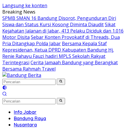
Langsung ke konten
Breaking News
SPMB SMAN 16 Bandung Disorot, Pengunduran Diri
Siswa dan Status Kursi Kosong Diminta Diaudit
Sikat
Kejahatan Jalanan di Jabar, 413 Pelaku Diciduk dan 1.016
Motor Disita
Sebar Konten Provokatif di Threads, Dua
Pria Ditangkap Polda Jabar
Bersama Kepala Staf
Kepresidenan, Ketua DPRD Kabupaten Bandung Hj.
Renie Rahayu Fauzi hadiri MPLS Sekolah Rakyat
Terintegrasi
Cerita Jamaah Bandung yang Berangkat
Bersama Rahmah Travel
Info Jabar
Bandung Raya
Nusantara