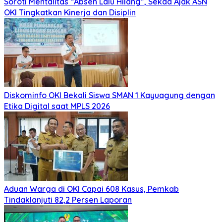
Soroti Mentalitas “Absen Lalu Hilang”, Sekda Ajak ASN
OKI Tingkatkan Kinerja dan Disiplin
Diskominfo OKI Bekali Siswa SMAN 1 Kayuagung dengan
Etika Digital saat MPLS 2026
Aduan Warga di OKI Capai 608 Kasus, Pemkab
Tindaklanjuti 82,2 Persen Laporan