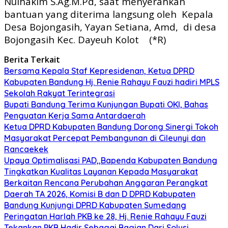
Nulhakim S.Ag.M.Pd, saat menyerahkan
bantuan yang diterima langsung oleh
Kepala
Desa Bojongasih, Yayan Setiana, Amd,
di desa
Bojongasih Kec. Dayeuh Kolot
(*R)
Berita Terkait
Bersama Kepala Staf Kepresidenan, Ketua DPRD
Kabupaten Bandung Hj. Renie Rahayu Fauzi hadiri MPLS
Sekolah Rakyat Terintegrasi
Bupati Bandung Terima Kunjungan Bupati OKI, Bahas
Penguatan Kerja Sama Antardaerah
Ketua DPRD Kabupaten Bandung Dorong Sinergi Tokoh
Masyarakat Percepat Pembangunan di Cileunyi dan
Rancaekek
Upaya Optimalisasi PAD,,Bapenda Kabupaten Bandung
Tingkatkan Kualitas Layanan Kepada Masyarakat
Berkaitan Rencana Perubahan Anggaran Perangkat
Daerah TA 2026, Komisi B dan D DPRD Kabupaten
Bandung Kunjungi DPRD Kabupaten Sumedang
Peringatan Harlah PKB ke 28, Hj. Renie Rahayu Fauzi
Tekankan PKB Hadir Sebagai Bagian Dari Solusi