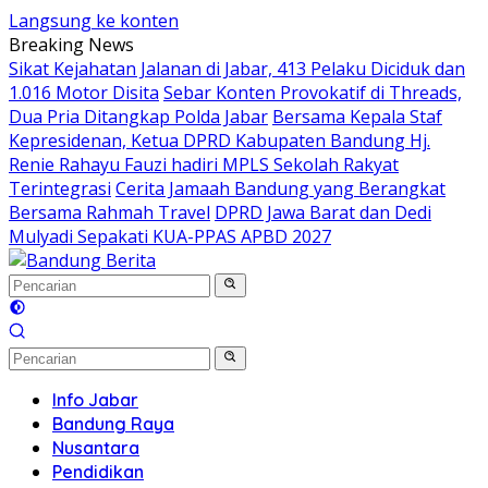
Langsung ke konten
Breaking News
Sikat Kejahatan Jalanan di Jabar, 413 Pelaku Diciduk dan
1.016 Motor Disita
Sebar Konten Provokatif di Threads,
Dua Pria Ditangkap Polda Jabar
Bersama Kepala Staf
Kepresidenan, Ketua DPRD Kabupaten Bandung Hj.
Renie Rahayu Fauzi hadiri MPLS Sekolah Rakyat
Terintegrasi
Cerita Jamaah Bandung yang Berangkat
Bersama Rahmah Travel
DPRD Jawa Barat dan Dedi
Mulyadi Sepakati KUA-PPAS APBD 2027
Info Jabar
Bandung Raya
Nusantara
Pendidikan