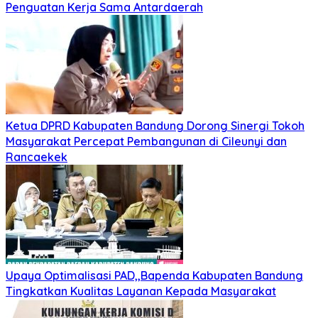
Penguatan Kerja Sama Antardaerah
Ketua DPRD Kabupaten Bandung Dorong Sinergi Tokoh
Masyarakat Percepat Pembangunan di Cileunyi dan
Rancaekek
Upaya Optimalisasi PAD,,Bapenda Kabupaten Bandung
Tingkatkan Kualitas Layanan Kepada Masyarakat