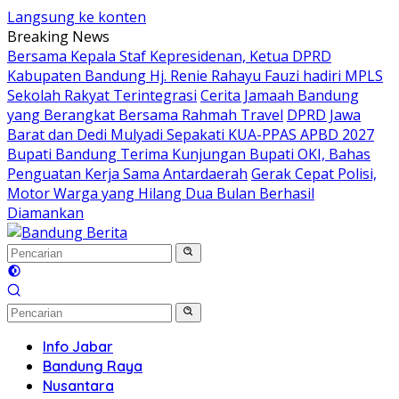
Langsung ke konten
Breaking News
Bersama Kepala Staf Kepresidenan, Ketua DPRD
Kabupaten Bandung Hj. Renie Rahayu Fauzi hadiri MPLS
Sekolah Rakyat Terintegrasi
Cerita Jamaah Bandung
yang Berangkat Bersama Rahmah Travel
DPRD Jawa
Barat dan Dedi Mulyadi Sepakati KUA-PPAS APBD 2027
Bupati Bandung Terima Kunjungan Bupati OKI, Bahas
Penguatan Kerja Sama Antardaerah
Gerak Cepat Polisi,
Motor Warga yang Hilang Dua Bulan Berhasil
Diamankan
Info Jabar
Bandung Raya
Nusantara