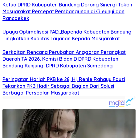
Ketua DPRD Kabupaten Bandung Dorong Sinergi Tokoh
Masyarakat Percepat Pembangunan di Cileunyi dan
Rancaekek
Upaya Optimalisasi PAD,,Bapenda Kabupaten Bandung
Tingkatkan Kualitas Layanan Kepada Masyarakat
Berkaitan Rencana Perubahan Anggaran Perangkat
Daerah TA 2026, Komisi B dan D DPRD Kabupaten
Bandung Kunjungi DPRD Kabupaten Sumedang
Peringatan Harlah PKB ke 28, Hj. Renie Rahayu Fauzi
Tekankan PKB Hadir Sebagai Bagian Dari Solusi
Berbagai Persoalan Masyarakat