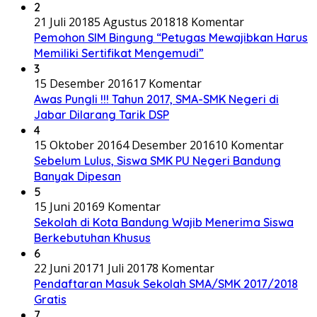
2
21 Juli 2018
5 Agustus 2018
18 Komentar
Pemohon SIM Bingung “Petugas Mewajibkan Harus
Memiliki Sertifikat Mengemudi”
3
15 Desember 2016
17 Komentar
Awas Pungli !!! Tahun 2017, SMA-SMK Negeri di
Jabar Dilarang Tarik DSP
4
15 Oktober 2016
4 Desember 2016
10 Komentar
Sebelum Lulus, Siswa SMK PU Negeri Bandung
Banyak Dipesan
5
15 Juni 2016
9 Komentar
Sekolah di Kota Bandung Wajib Menerima Siswa
Berkebutuhan Khusus
6
22 Juni 2017
1 Juli 2017
8 Komentar
Pendaftaran Masuk Sekolah SMA/SMK 2017/2018
Gratis
7