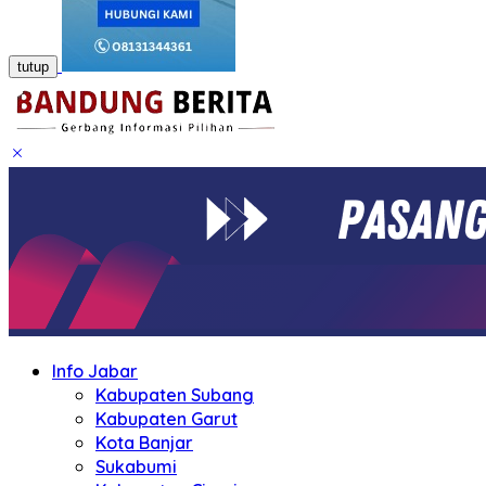
tutup
Info Jabar
Kabupaten Subang
Kabupaten Garut
Kota Banjar
Sukabumi