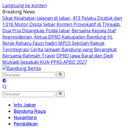
Langsung ke konten
Breaking News
Sikat Kejahatan Jalanan di Jabar, 413 Pelaku Diciduk dan
1.016 Motor Disita
Sebar Konten Provokatif di Threads,
Dua Pria Ditangkap Polda Jabar
Bersama Kepala Staf
Kepresidenan, Ketua DPRD Kabupaten Bandung Hj.
Renie Rahayu Fauzi hadiri MPLS Sekolah Rakyat
Terintegrasi
Cerita Jamaah Bandung yang Berangkat
Bersama Rahmah Travel
DPRD Jawa Barat dan Dedi
Mulyadi Sepakati KUA-PPAS APBD 2027
Info Jabar
Bandung Raya
Nusantara
Pendidikan