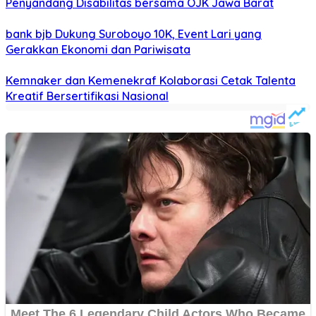
Penyandang Disabilitas bersama OJK Jawa Barat
bank bjb Dukung Suroboyo 10K, Event Lari yang
Gerakkan Ekonomi dan Pariwisata
Kemnaker dan Kemenekraf Kolaborasi Cetak Talenta
Kreatif Bersertifikasi Nasional