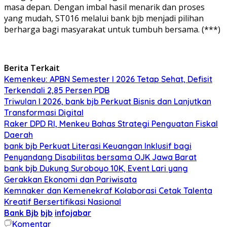
masa depan. Dengan imbal hasil menarik dan proses
yang mudah, ST016 melalui bank
bjb
menjadi pilihan
berharga bagi masyarakat untuk tumbuh bersama. (***)
Berita Terkait
Kemenkeu: APBN Semester I 2026 Tetap Sehat, Defisit
Terkendali 2,85 Persen PDB
Triwulan I 2026, bank bjb Perkuat Bisnis dan Lanjutkan
Transformasi Digital
Raker DPD RI, Menkeu Bahas Strategi Penguatan Fiskal
Daerah
bank bjb Perkuat Literasi Keuangan Inklusif bagi
Penyandang Disabilitas bersama OJK Jawa Barat
bank bjb Dukung Suroboyo 10K, Event Lari yang
Gerakkan Ekonomi dan Pariwisata
Kemnaker dan Kemenekraf Kolaborasi Cetak Talenta
Kreatif Bersertifikasi Nasional
Bank Bjb
bjb
infojabar
Komentar