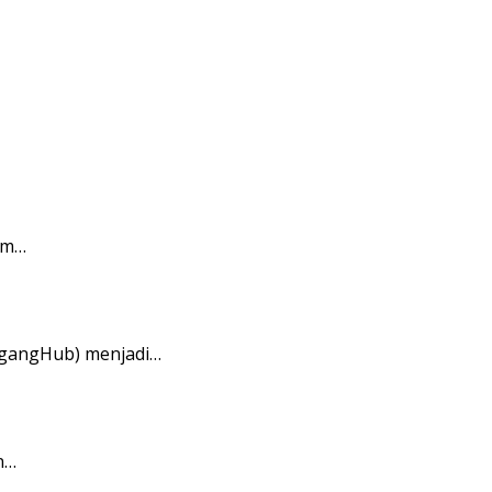
am…
agangHub) menjadi…
n…