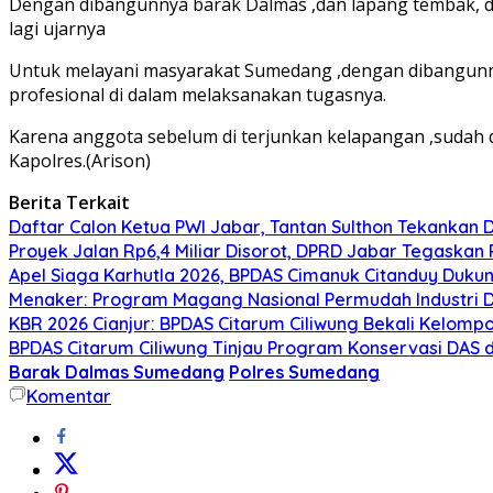
Dengan dibangunnya barak Dalmas ,dan lapang tembak, di
lagi ujarnya
Untuk melayani masyarakat Sumedang ,dengan dibangunn
profesional di dalam melaksanakan tugasnya.
Karena anggota sebelum di terjunkan kelapangan ,sudah d
Kapolres.(Arison)
Berita Terkait
Daftar Calon Ketua PWI Jabar, Tantan Sulthon Tekanka
Proyek Jalan Rp6,4 Miliar Disorot, DPRD Jabar Tegaskan
Apel Siaga Karhutla 2026, BPDAS Cimanuk Citanduy Duk
Menaker: Program Magang Nasional Permudah Industri D
KBR 2026 Cianjur: BPDAS Citarum Ciliwung Bekali Kelom
BPDAS Citarum Ciliwung Tinjau Program Konservasi DAS 
Barak Dalmas Sumedang
Polres Sumedang
Komentar