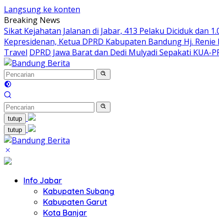
Langsung ke konten
Breaking News
Sikat Kejahatan Jalanan di Jabar, 413 Pelaku Diciduk dan 1
Kepresidenan, Ketua DPRD Kabupaten Bandung Hj. Renie R
Travel
DPRD Jawa Barat dan Dedi Mulyadi Sepakati KUA-
tutup
tutup
Info Jabar
Kabupaten Subang
Kabupaten Garut
Kota Banjar