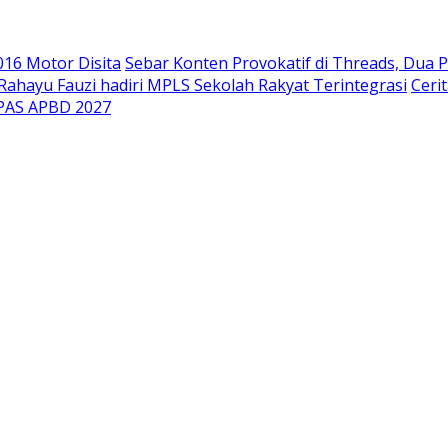
.016 Motor Disita
Sebar Konten Provokatif di Threads, Dua P
ahayu Fauzi hadiri MPLS Sekolah Rakyat Terintegrasi
Ceri
PPAS APBD 2027