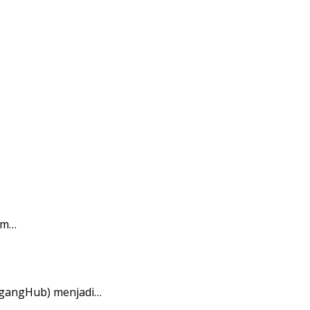
am…
agangHub) menjadi…