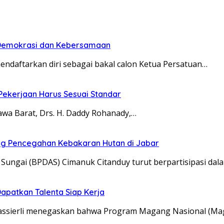
n Demokrasi dan Kebersamaan
aftarkan diri sebagai bakal calon Ketua Persatuan…
 Pekerjaan Harus Sesuai Standar
a Barat, Drs. H. Daddy Rohanady,…
ung Pencegahan Kebakaran Hutan di Jabar
ungai (BPDAS) Cimanuk Citanduy turut berpartisipasi dal
apatkan Talenta Siap Kerja
Yassierli menegaskan bahwa Program Magang Nasional (M