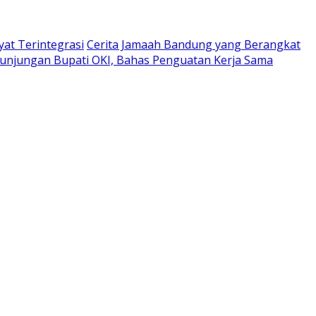
at Terintegrasi
Cerita Jamaah Bandung yang Berangkat
unjungan Bupati OKI, Bahas Penguatan Kerja Sama