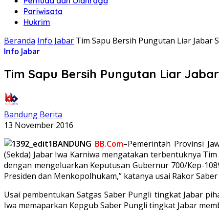
Pemuda dan Olahraga
Pariwisata
Hukrim
Beranda
Info Jabar
Tim Sapu Bersih Pungutan Liar Jabar
Info Jabar
Tim Sapu Bersih Pungutan Liar Jaba
Bandung Berita
13 November 2016
BANDUNG
BB.Com
–Pemerintah Provinsi Jawa
(Sekda) Jabar Iwa Karniwa mengatakan terbentuknya Tim S
dengan mengeluarkan Keputusan Gubernur 700/Kep-1089-I
Presiden dan Menkopolhukam,” katanya usai Rakor Saber P
Usai pembentukan Satgas Saber Pungli tingkat Jabar pi
Iwa memaparkan Kepgub Saber Pungli tingkat Jabar memb