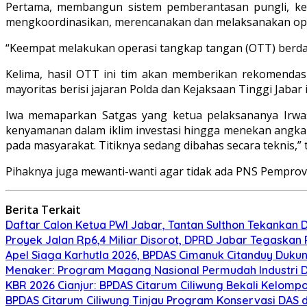
Pertama, membangun sistem pemberantasan pungli, ked
mengkoordinasikan, merencanakan dan melaksanakan ope
“Keempat melakukan operasi tangkap tangan (OTT) berdasar
Kelima, hasil OTT ini tim akan memberikan rekomendas
mayoritas berisi jajaran Polda dan Kejaksaan Tinggi Jabar
Iwa memaparkan Satgas yang ketua pelaksananya Irwasd
kenyamanan dalam iklim investasi hingga menekan angka 
pada masyarakat. Titiknya sedang dibahas secara teknis,” 
Pihaknya juga mewanti-wanti agar tidak ada PNS Pemprov 
Berita Terkait
Daftar Calon Ketua PWI Jabar, Tantan Sulthon Tekanka
Proyek Jalan Rp6,4 Miliar Disorot, DPRD Jabar Tegaskan
Apel Siaga Karhutla 2026, BPDAS Cimanuk Citanduy Duk
Menaker: Program Magang Nasional Permudah Industri D
KBR 2026 Cianjur: BPDAS Citarum Ciliwung Bekali Kelom
BPDAS Citarum Ciliwung Tinjau Program Konservasi DAS 