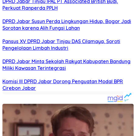
DPRD Jabar Tinjau IPAL PT Associated British Budi,
Perkuat Ranperda PPLH
DPRD Jabar Susun Perda Lingkungan Hidup, Bogor Jadi
Sorotan karena Alih Fungsi Lahan
Pansus XV DPRD Jabar Tinjau DAS Cilamaya, Soroti
Pengelolaan Limbah Industri
DPRD Jabar Minta Sekolah Rakyat Kabupaten Bandung
Miliki Kawasan Terintegrasi
Komisi III DPRD Jabar Dorong Penguatan Modal BPR
Cirebon Jabar