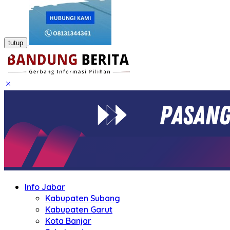
tutup
Info Jabar
Kabupaten Subang
Kabupaten Garut
Kota Banjar