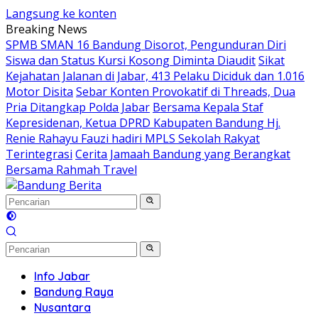
Langsung ke konten
Breaking News
SPMB SMAN 16 Bandung Disorot, Pengunduran Diri
Siswa dan Status Kursi Kosong Diminta Diaudit
Sikat
Kejahatan Jalanan di Jabar, 413 Pelaku Diciduk dan 1.016
Motor Disita
Sebar Konten Provokatif di Threads, Dua
Pria Ditangkap Polda Jabar
Bersama Kepala Staf
Kepresidenan, Ketua DPRD Kabupaten Bandung Hj.
Renie Rahayu Fauzi hadiri MPLS Sekolah Rakyat
Terintegrasi
Cerita Jamaah Bandung yang Berangkat
Bersama Rahmah Travel
Info Jabar
Bandung Raya
Nusantara