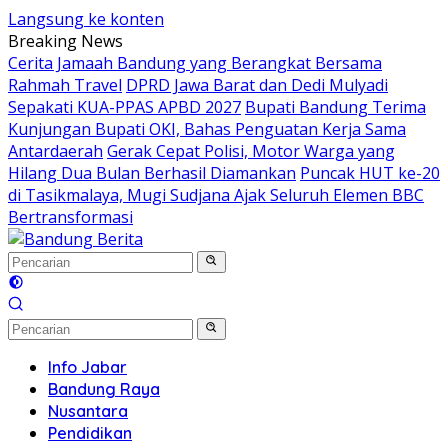
Langsung ke konten
Breaking News
Cerita Jamaah Bandung yang Berangkat Bersama
Rahmah Travel
DPRD Jawa Barat dan Dedi Mulyadi
Sepakati KUA-PPAS APBD 2027
Bupati Bandung Terima
Kunjungan Bupati OKI, Bahas Penguatan Kerja Sama
Antardaerah
Gerak Cepat Polisi, Motor Warga yang
Hilang Dua Bulan Berhasil Diamankan
Puncak HUT ke-20
di Tasikmalaya, Mugi Sudjana Ajak Seluruh Elemen BBC
Bertransformasi
Info Jabar
Bandung Raya
Nusantara
Pendidikan