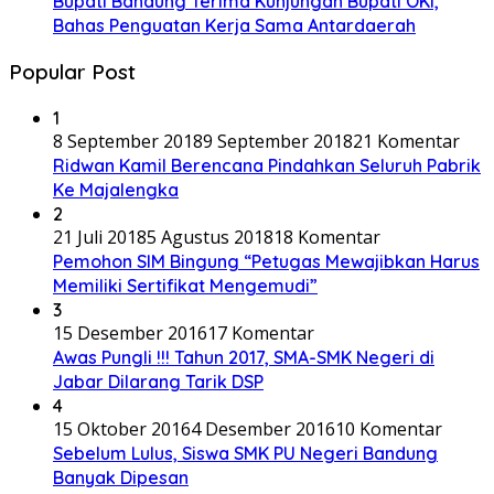
Bupati Bandung Terima Kunjungan Bupati OKI,
Bahas Penguatan Kerja Sama Antardaerah
Popular Post
1
8 September 2018
9 September 2018
21 Komentar
Ridwan Kamil Berencana Pindahkan Seluruh Pabrik
Ke Majalengka
2
21 Juli 2018
5 Agustus 2018
18 Komentar
Pemohon SIM Bingung “Petugas Mewajibkan Harus
Memiliki Sertifikat Mengemudi”
3
15 Desember 2016
17 Komentar
Awas Pungli !!! Tahun 2017, SMA-SMK Negeri di
Jabar Dilarang Tarik DSP
4
15 Oktober 2016
4 Desember 2016
10 Komentar
Sebelum Lulus, Siswa SMK PU Negeri Bandung
Banyak Dipesan