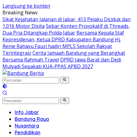
Langsung ke konten
Breaking News
Sikat Kejahatan Jalanan di Jabar, 413 Pelaku Diciduk dan
1.016 Motor Disita
Sebar Konten Provokatif di Threads,
Dua Pria Ditangkap Polda Jabar
Bersama Kepala Staf
Kepresidenan, Ketua DPRD Kabupaten Bandung Hj.
Renie Rahayu Fauzi hadiri MPLS Sekolah Rakyat
Terintegrasi
Cerita Jamaah Bandung yang Berangkat
Bersama Rahmah Travel
DPRD Jawa Barat dan Dedi
Mulyadi Sepakati KUA-PPAS APBD 2027
Info Jabar
Bandung Raya
Nusantara
Pendidikan