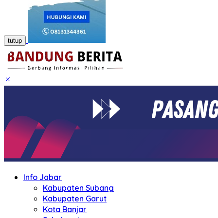
tutup
Info Jabar
Kabupaten Subang
Kabupaten Garut
Kota Banjar