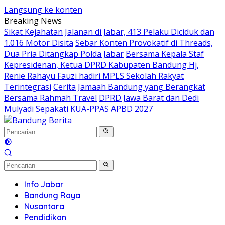
Langsung ke konten
Breaking News
Sikat Kejahatan Jalanan di Jabar, 413 Pelaku Diciduk dan
1.016 Motor Disita
Sebar Konten Provokatif di Threads,
Dua Pria Ditangkap Polda Jabar
Bersama Kepala Staf
Kepresidenan, Ketua DPRD Kabupaten Bandung Hj.
Renie Rahayu Fauzi hadiri MPLS Sekolah Rakyat
Terintegrasi
Cerita Jamaah Bandung yang Berangkat
Bersama Rahmah Travel
DPRD Jawa Barat dan Dedi
Mulyadi Sepakati KUA-PPAS APBD 2027
Info Jabar
Bandung Raya
Nusantara
Pendidikan