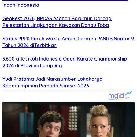
Indah Indonesia
GeoFest 2026, BPDAS Asahan Barumun Dorong
Pelestarian Lingkungan Kawasan Danau Toba
Status PPPK Paruh Waktu Aman, Permen PANRB Nomor 9
Tahun 2026 diTerbitkan
3.600 atlet ikuti Indonesia Open Karate Championship
2026 di Provinsi Lampung
Yudi Pratama Jadi Narasumber Lokakarya
Kepemimpinan Pemuda Sumsel 2026