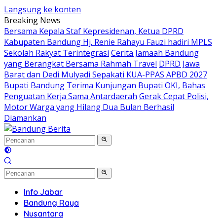
Langsung ke konten
Breaking News
Bersama Kepala Staf Kepresidenan, Ketua DPRD
Kabupaten Bandung Hj. Renie Rahayu Fauzi hadiri MPLS
Sekolah Rakyat Terintegrasi
Cerita Jamaah Bandung
yang Berangkat Bersama Rahmah Travel
DPRD Jawa
Barat dan Dedi Mulyadi Sepakati KUA-PPAS APBD 2027
Bupati Bandung Terima Kunjungan Bupati OKI, Bahas
Penguatan Kerja Sama Antardaerah
Gerak Cepat Polisi,
Motor Warga yang Hilang Dua Bulan Berhasil
Diamankan
Info Jabar
Bandung Raya
Nusantara