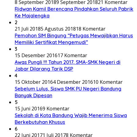
8 September 2018
9 September 2018
21 Komentar
Ridwan Kamil Berencana Pindahkan Seluruh Pabrik
Ke Majalengka
2
21 Juli 2018
5 Agustus 2018
18 Komentar
Pemohon SIM Bingung “Petugas Mewajibkan Harus
Memiliki Sertifikat Mengemudi”
3
15 Desember 2016
17 Komentar
Awas Pungli !!! Tahun 2017, SMA-SMK Negeri di
Jabar Dilarang Tarik DSP
4
15 Oktober 2016
4 Desember 2016
10 Komentar
Sebelum Lulus, Siswa SMK PU Negeri Bandung
Banyak Dipesan
5
15 Juni 2016
9 Komentar
Sekolah di Kota Bandung Wajib Menerima Siswa
Berkebutuhan Khusus
6
22 Juni 2017
1 Juli 2017
8 Komentar