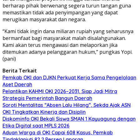
berharap pihak berwenang segera turun tangan guna
memastikan tidak ada penyimpangan yang dapat
merugikan masyarakat dan negara.
“Kami tidak ingin dana miliaran rupiah yang seharusnya
bermanfaat bagi masyarakat malah disalahgunakan.
Kami akan terus mengawasi dan melaporkan jika
ditemukan adanya pelanggaran hukum,”
pungkas Yopi.
(pani)
Berita Terkait
Pemkab OKI dan DJKN Perkuat Kerja Sama Pengelolaan
Aset Daerah
Pelantikan KAHMI OKI 2026–2031, Siap Jadi Mitra
Strategis Pemerintah Bangun Daerah
Soroti Mentalitas “Absen Lalu Hilang”, Sekda Ajak ASN
OKI Tingkatkan Kinerja dan Disiplin
Diskominfo OKI Bekali Siswa SMAN 1 Kayuagung dengan
Etika Digital saat MPLS 2026
Aduan Warga di OKI Capai 608 Kasus, Pemkab
Tindaklanjuti 82,2 Persen Laporan