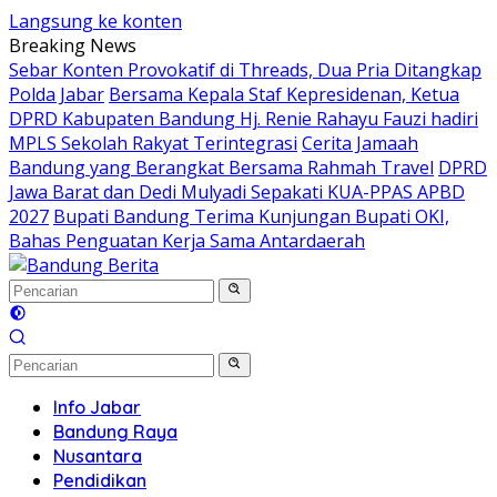
Langsung ke konten
Breaking News
Sebar Konten Provokatif di Threads, Dua Pria Ditangkap
Polda Jabar
Bersama Kepala Staf Kepresidenan, Ketua
DPRD Kabupaten Bandung Hj. Renie Rahayu Fauzi hadiri
MPLS Sekolah Rakyat Terintegrasi
Cerita Jamaah
Bandung yang Berangkat Bersama Rahmah Travel
DPRD
Jawa Barat dan Dedi Mulyadi Sepakati KUA-PPAS APBD
2027
Bupati Bandung Terima Kunjungan Bupati OKI,
Bahas Penguatan Kerja Sama Antardaerah
Info Jabar
Bandung Raya
Nusantara
Pendidikan