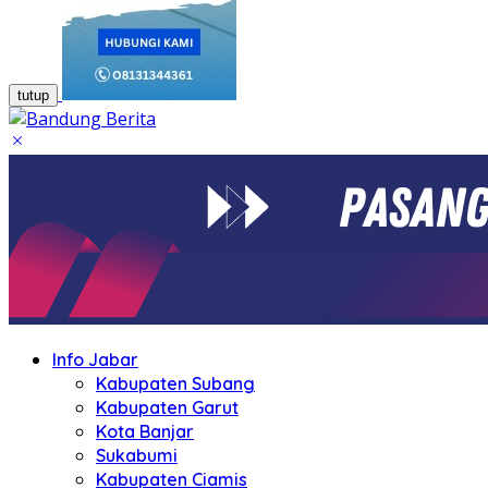
tutup
Info Jabar
Kabupaten Subang
Kabupaten Garut
Kota Banjar
Sukabumi
Kabupaten Ciamis