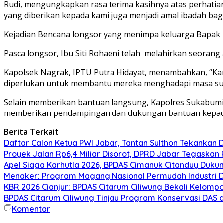
Rudi, mengungkapkan rasa terima kasihnya atas perhatian 
yang diberikan kepada kami juga menjadi amal ibadah bagi
Kejadian Bencana longsor yang menimpa keluarga Bapak Rudi 
Pasca longsor, Ibu Siti Rohaeni telah
melahirkan seorang a
Kapolsek Nagrak, IPTU Putra Hidayat, menambahkan, “Kami
diperlukan untuk membantu mereka menghadapi masa sulit 
Selain memberikan bantuan langsung, Kapolres Sukabumi
memberikan pendampingan dan dukungan bantuan kepada 
Berita Terkait
Daftar Calon Ketua PWI Jabar, Tantan Sulthon Tekanka
Proyek Jalan Rp6,4 Miliar Disorot, DPRD Jabar Tegaskan
Apel Siaga Karhutla 2026, BPDAS Cimanuk Citanduy Duk
Menaker: Program Magang Nasional Permudah Industri D
KBR 2026 Cianjur: BPDAS Citarum Ciliwung Bekali Kelom
BPDAS Citarum Ciliwung Tinjau Program Konservasi DAS 
Komentar