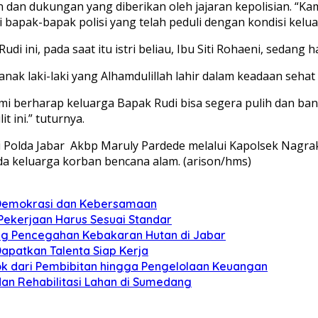
dan dukungan yang diberikan oleh jajaran kepolisian. “Kam
 bapak-bapak polisi yang telah peduli dengan kondisi kelua
ini, pada saat itu istri beliau, Ibu Siti Rohaeni, sedang ha
nak laki-laki yang Alhamdulillah lahir dalam keadaan sehat
 berharap keluarga Bapak Rudi bisa segera pulih dan bangk
ini.” tuturnya.
 Polda Jabar
Akbp Maruly Pardede melalui Kapolsek Nagrak
keluarga korban bencana alam. (arison/hms)
n Demokrasi dan Kebersamaan
 Pekerjaan Harus Sesuai Standar
ung Pencegahan Kebakaran Hutan di Jabar
apatkan Talenta Siap Kerja
pok dari Pembibitan hingga Pengelolaan Keuangan
dan Rehabilitasi Lahan di Sumedang