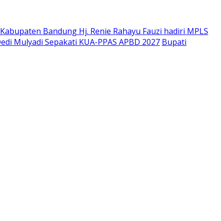
Kabupaten Bandung Hj. Renie Rahayu Fauzi hadiri MPLS
edi Mulyadi Sepakati KUA-PPAS APBD 2027
Bupati